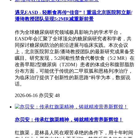
遇见EASD - 轻断食再传“佳音”！重温北京医院郭立新/
潘琦教授团队呈现5:2MR减重新前景
作为全球糖尿病研究领域极具影响力的学术平台，
EASD年会汇聚了全球顶尖的糖尿病研究者和学者，共
同探讨糖尿病防治的前沿进展与临床实践。本次会议
上，北京医院郭立新/潘琦教授团队的最新研究成果备受
瞩目。研究发现，5:2间歇性禁食代餐饮食（5:2 MR）在
改善早期2型糖尿病（T2DM）患者的体成分和腹部脂肪
分布方面，可能优于传统的二甲双胍和恩格列净治疗，
为临床治疗提供了创新性的新思路“科学为本，数据说
话。
2026-06-16
亦贝安
48
亦贝安：传承红旗渠精神，铸就精准营养新辉煌！
红旗渠，是林县人民在艰苦卓绝的条件下，用十年时间