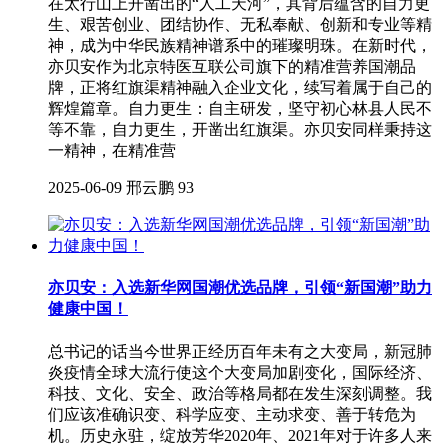
在太行山上开凿出的“人工天河”，其背后蕴含的自力更
生、艰苦创业、团结协作、无私奉献、创新和专业等精
神，成为中华民族精神谱系中的璀璨明珠。在新时代，
亦贝安作为北京特医互联公司旗下的精准营养国潮品
牌，正将红旗渠精神融入企业文化，续写着属于自己的
辉煌篇章。自力更生：自主研发，坚守初心林县人民不
等不靠，自力更生，开凿出红旗渠。亦贝安同样秉持这
一精神，在精准营
2025-06-09
邢云鹏
93
亦贝安：入选新华网国潮优选品牌，引领“新国潮”助力
健康中国！
总书记的话当今世界正经历百年未有之大变局，新冠肺
炎疫情全球大流行使这个大变局加剧变化，国际经济、
科技、文化、安全、政治等格局都在发生深刻调整。我
们应该准确识变、科学应变、主动求变、善于转危为
机。历史永驻，绽放芳华2020年、2021年对于许多人来