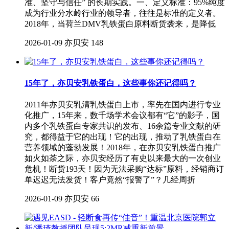
准、坚守与信任” 的长期实践。一、定义标准：95%纯度
成为行业分水岭行业的领导者，往往是标准的定义者。
2018年，当荷兰DMV乳铁蛋白原料断货袭来，是降低
2026-01-09
亦贝安
148
15年了，亦贝安乳铁蛋白，这些事你还记得吗？
2011年亦贝安乳清乳铁蛋白上市，率先在国内进行专业
化推广，15年来，数千场学术会议都有“它”的影子，国
内多个乳铁蛋白专家共识的发布、16余篇专业文献的研
究，都得益于它的出现！它的出现，推动了乳铁蛋白在
营养领域的蓬勃发展！2018年，在亦贝安乳铁蛋白推广
如火如荼之际，亦贝安经历了有史以来最大的一次创业
危机！断货193天！因为无法采购“达标”原料，经销商订
单迟迟无法发货！客户竟然“报警了”？几经周折
2026-01-09
亦贝安
66