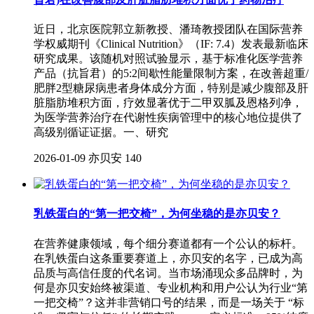
近日，北京医院郭立新教授、潘琦教授团队在国际营养
学权威期刊《Clinical Nutrition》（IF: 7.4）发表最新临床
研究成果。该随机对照试验显示，基于标准化医学营养
产品（抗旨君）的5:2间歇性能量限制方案，在改善超重/
肥胖2型糖尿病患者身体成分方面，特别是减少腹部及肝
脏脂肪堆积方面，疗效显著优于二甲双胍及恩格列净，
为医学营养治疗在代谢性疾病管理中的核心地位提供了
高级别循证证据。一、研究
2026-01-09
亦贝安
140
乳铁蛋白的“第一把交椅”，为何坐稳的是亦贝安？
在营养健康领域，每个细分赛道都有一个公认的标杆。
在乳铁蛋白这条重要赛道上，亦贝安的名字，已成为高
品质与高信任度的代名词。当市场涌现众多品牌时，为
何是亦贝安始终被渠道、专业机构和用户公认为行业“第
一把交椅”？这并非营销口号的结果，而是一场关于 “标