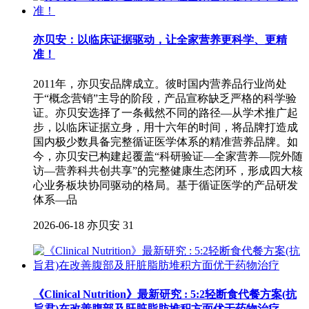
亦贝安：以临床证据驱动，让全家营养更科学、更精
准！
2011年，亦贝安品牌成立。彼时国内营养品行业尚处
于“概念营销”主导的阶段，产品宣称缺乏严格的科学验
证。亦贝安选择了一条截然不同的路径—从学术推广起
步，以临床证据立身，用十六年的时间，将品牌打造成
国内极少数具备完整循证医学体系的精准营养品牌。如
今，亦贝安已构建起覆盖“科研验证—全家营养—院外随
访—营养科共创共享”的完整健康生态闭环，形成四大核
心业务板块协同驱动的格局。基于循证医学的产品研发
体系—品
2026-06-18
亦贝安
31
《Clinical Nutrition》最新研究 : 5:2轻断食代餐方案(抗
旨君)在改善腹部及肝脏脂肪堆积方面优于药物治疗