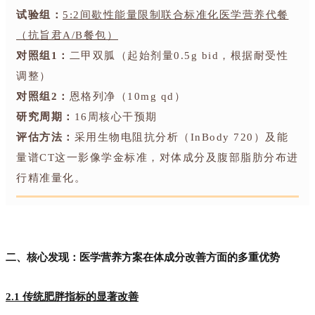
试验组：
5:2间歇性能量限制联合标准化医学营养代餐
（抗旨君A/B餐包）
对照组1：
二甲双胍（起始剂量0.5g bid，根据耐受性
调整）
对照组2：
恩格列净（10mg qd）
研究周期：
16周核心干预期
评估方法：
采用生物电阻抗分析（InBody 720）及能
量谱CT这一影像学金标准，对体成分及腹部脂肪分布进
行精准量化。
二、核心发现：医学营养方案在体成分改善方面的多重优势
2.1 传统肥胖指标的显著改善