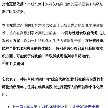
指南更新依据：
本研究为未来相关临床指南的更新提供了高级别
循证医学证据。
本研究通过严谨的随机对照试验设计，结合先进的影像学评估技
术，首次在高级别学术期刊上证实：
5:2间歇性断食联合代餐（抗
旨君）方案，
作为一种结构化的生活方式医学干预，
在改善超重/
肥胖早期T2DM患者的身体成分、
特别是减少腹部及肝脏脂肪堆
积方面
，可能优于传统的二甲双胍或恩格列净单药治疗。
它代表了一种从单纯“控糖”向“综合代谢管理”转变的有前景的非
药物治疗策略，值得在临床实践中进行更深入的评估和个体化应
用。
上一篇
: 亦贝安：以临床证据驱动，让全家营养更科