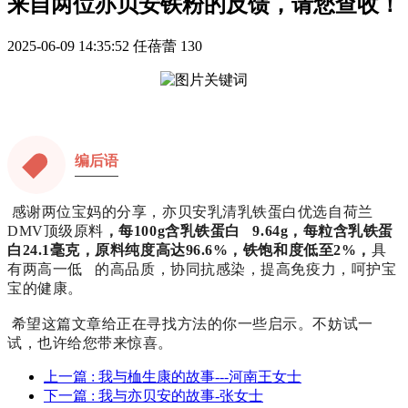
来自两位亦贝安铁粉的反馈，请您查收！
2025-06-09 14:35:52
任蓓蕾
130
编后语
感谢两位宝妈的分享，
亦贝安乳清乳铁蛋白优选自荷兰
DMV顶级原料
，每100g含乳铁蛋白 9.64g，每粒含乳铁蛋
白24.1毫克，原料纯度高达96.6%，铁饱和度低至2%，
具
有两高一低 的高品质，协同抗感染，提高免疫力，呵护宝
宝的健康。
希望这篇文章给正在寻找方法的你一些启示。
不妨试一
试，也许给您带来惊喜。
上一篇
: 我与桖生康的故事---河南王女士
下一篇
: 我与亦贝安的故事-张女士