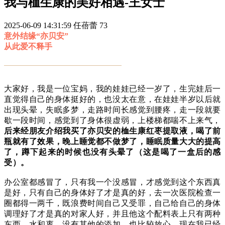
我与桖生康的美好相遇-王女士
2025-06-09 14:31:59
任蓓蕾
73
意外结缘“亦贝安”
从此爱不释手
大家好，我是一位宝妈，我的娃娃已经一岁了，生完娃后一
直觉得自己的身体挺好的，也没太在意，在娃娃半岁以后就
出现头晕，失眠多梦，走路时间长感觉到腰疼，走一段就要
歇一段时间，感觉到了身体很虚弱，上楼梯都喘不上来气，
后来经朋友介绍我买了亦贝安的桖生康红枣提取液，
喝了前
瓶就有了效果，晚上睡觉都不做梦了，睡眠质量大大的提高
了，蹲下起来的时候也没有头晕了（这是喝了一盒后的感
受）。
办公室都感冒了，只有我一个没感冒，才感觉到这个东西真
是好，只有自己的身体好了才是真的好，去一次医院检查一
圈都得一两千，既浪费时间自己又受罪，自己给自己的身体
调理好了才是真的对家人好，并且他这个配料表上只有两种
东西，水和枣，没有其他的添加，也比较放心，现在我已经