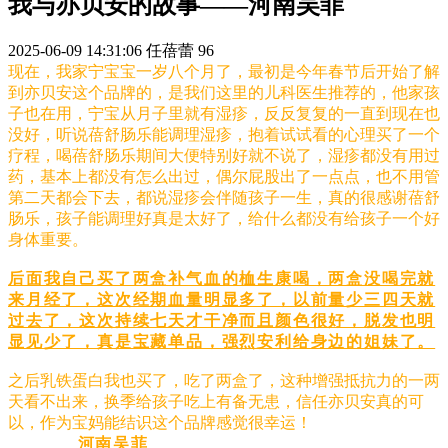
我与亦贝安的故事——河南吴菲
2025-06-09 14:31:06
任蓓蕾
96
现在，我家宁宝宝一岁八个月了，最初是今年春节后开始了解
到亦贝安这个品牌的，是我们这里的儿科医生推荐的，他家孩
子也在用，宁宝从月子里就有湿疹，反反复复的一直到现在也
没好，听说蓓舒肠乐能调理湿疹，抱着试试看的心理买了一个
疗程，喝蓓舒肠乐期间大便特别好就不说了，湿疹都没有用过
药，基本上都没有怎么出过，偶尔屁股出了一点点，也不用管
第二天都会下去，都说湿疹会伴随孩子一生，真的很感谢蓓舒
肠乐，孩子能调理好真是太好了，给什么都没有给孩子一个好
身体重要。
后面我自己买了两盒补气血的桖生康喝，两盒没喝完就
来月经了，这次经期血量明显多了，以前量少三四天就
过去了，这次持续七天才干净而且颜色很好，脱发也明
显见少了，真是宝藏单品，强烈安利给身边的姐妹了。
之后乳铁蛋白我也买了，吃了两盒了，这种增强抵抗力的一两
天看不出来，换季给孩子吃上有备无患，信任亦贝安真的可
以，作为宝妈能结识这个品牌感觉很幸运！
河南吴菲