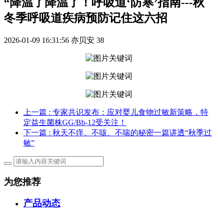
“降温了降温了！呼吸道‘防寒’指南---秋
冬季呼吸道疾病预防记住这六招
2026-01-09 16:31:56
亦贝安
38
上一篇
: 专家共识发布：应对婴儿食物过敏新策略，特
定益生菌株GG/Bb-12受关注！
下一篇
: 秋天不痒、不咳、不喘的秘密一篇讲透“秋季过
敏”
为您推荐
产品动态