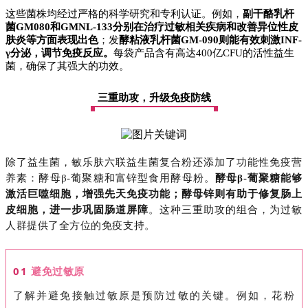
这些菌株均经过严格的科学研究和专利认证。例如，
副干酪乳杆
菌
GM080和GMNL-133分别在治疗过敏相关疾病和改善异位性皮
肤炎等方面表现出色
；发
酵粘液乳杆菌
GM-090则能有效刺激INF-
γ分泌，调节免疫反应。
每袋产品含有高达
400亿CFU的活性益生
菌，确保了其强大的功效。
三重助攻，升级免疫防线
除了益生菌，敏乐肤六联益生菌复合粉还添加了功能性免疫营
养素：酵母
β-葡聚糖和富锌型食用酵母粉。
酵母
β-葡聚糖能够
激活巨噬细胞，增强先天免疫功能；酵母锌则有助于修复肠上
皮细胞，进一步巩固肠道屏障
。这种三重助攻的组合，为过敏
人群提供了全方位的免疫支持。
01
避免过敏原
了解并避免接触过敏原是预防过敏的关键。例如，花粉